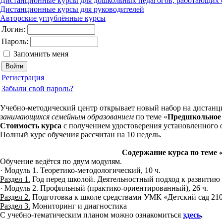
Дистанционные курсы для дошкольных педагогов, работающих 
Дистанционные курсы для руководителей
Авторские углублённые курсы
Логин:
Пароль:
Запомнить меня
Регистрация
Забыли свой пароль?
Учебно-методический центр открывает новый набор на дистан
занимающихся семейным образованием
по теме «
Предшкольное 
Стоимость курса
с получением удостоверения установленного 
Полный курс обучения рассчитан на 10 недель.
Содержание курса по теме 
Обучение ведётся по двум модулям.
· Модуль 1. Теоретико-методологический, 10 ч.
Раздел 1.
Год перед школой. Деятельностный подход к развитию
· Модуль 2. Профильный (практико-ориентированный), 26 ч.
Раздел 2.
Подготовка к школе средствами УМК «Детский сад 21
Раздел 3.
Мониторинг и диагностика
С учебно-тематическим планом можно ознакомиться
здесь
.