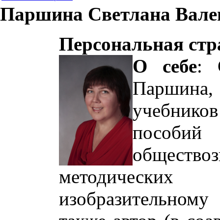
Паршина Светлана Вале
Персональная стр
О себе
:
С
Паршина, 
учебников
пособи
обществоз
методических
изобразительному