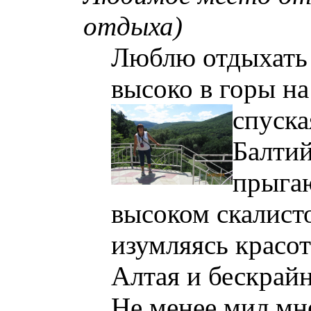
отдыха)
Люблю отдыхать 
высоко в горы на
спуска
Балти
прыга
высоком скалист
изумляясь красо
Алтая и
бескрайн
Не менее мил мн