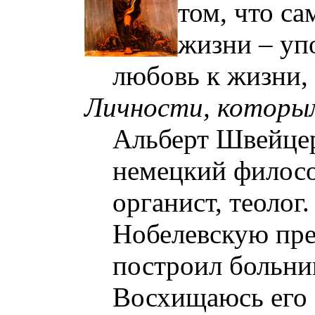
том, что са
жизни – уп
любовь к жизни,
Личнос
ти, которы
Альберт Швейцер
немецкий филосо
органист, теолог
Нобелевскую пр
построил больни
Восхищаюсь его