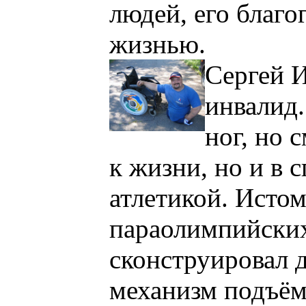
людей, его благ
жизнью
.
Сергей И
инвалид
ног, но 
к жизни, но и в 
атлетикой. Истом
параолимпийских
сконструировал 
механизм подъём