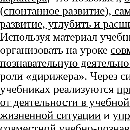
(спонтанное развитие), с
развитие, углубить и расш
Используя материал учебни
организовать на уроке
сов
познавательную деятельно
роли «дирижера». Через с
учебниках реализуются
пр
от деятельности в учебной
жизненной ситуации
и
упр
совместной учебно-познав