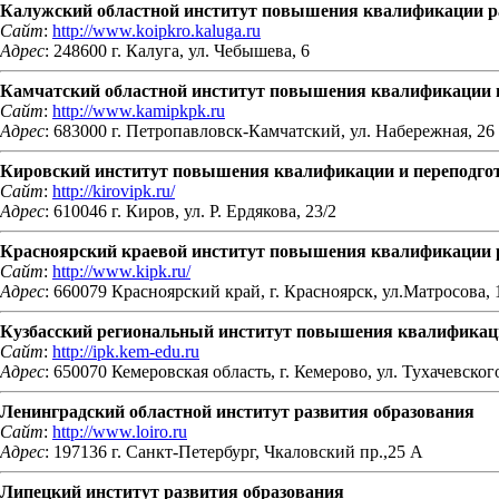
Калужский областной институт повышения квалификации р
Сайт
:
http://www.koipkro.kaluga.ru
Адрес
: 248600 г. Калуга, ул. Чебышева, 6
Камчатский областной институт повышения квалификации п
Сайт
:
http://www.kamipkpk.ru
Адрес
: 683000 г. Петропавловск-Камчатский, ул. Набережная, 26
Кировский институт повышения квалификации и переподгот
Сайт
:
http://kirovipk.ru/
Адрес
: 610046 г. Киров, ул. Р. Ердякова, 23/2
Красноярский краевой институт повышения квалификации 
Сайт
:
http://www.kipk.ru/
Адрес
: 660079 Красноярский край, г. Красноярск, ул.Матросова, 
Кузбасский региональный институт повышения квалификаци
Сайт
:
http://ipk.kem-edu.ru
Адрес
: 650070 Кемеровская область, г. Кемерово, ул. Тухачевского
Ленинградский областной институт развития образования
Сайт
:
http://www.loiro.ru
Адрес
: 197136 г. Санкт-Петербург, Чкаловский пр.,25 А
Липецкий институт развития образования