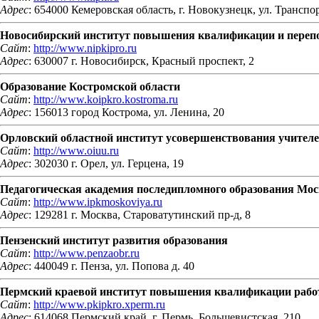
Адрес
: 654000 Кемеровская область, г. Новокузнецк, ул. Транспо
Новосибирский институт повышения квалификации и перепо
Сайт
:
http://www.nipkipro.ru
Адрес
: 630007 г. Новосибирск, Красный проспект, 2
Образование Костромской области
Сайт
:
http://www.koipkro.kostroma.ru
Адрес
: 156013 город Кострома, ул. Ленина, 20
Орловский областной институт усовершенствования учител
Сайт
:
http://www.oiuu.ru
Адрес
: 302030 г. Орел, ул. Герцена, 19
Педагогическая академия последипломного образования Мос
Сайт
:
http://www.ipkmoskoviya.ru
Адрес
: 129281 г. Москва, Староватутинский пр-д, 8
Пензенский институт развития образования
Сайт
:
http://www.penzaobr.ru
Адрес
: 440049 г. Пенза, ул. Попова д. 40
Пермский краевой институт повышения квалификации рабо
Сайт
:
http://www.pkipkro.xperm.ru
Адрес
: 614068 Пермский край, г. Пермь, Большевистская, 210