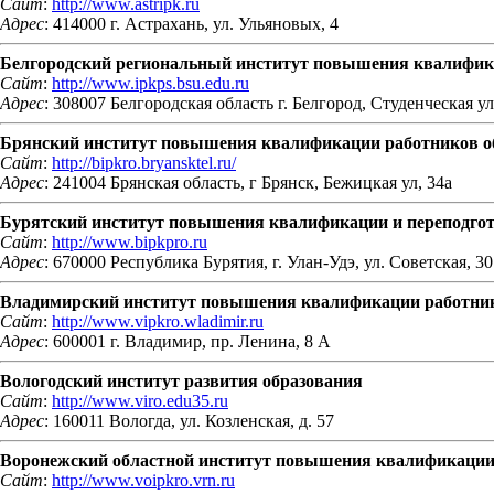
Сайт
:
http://www.astripk.ru
Адрес
: 414000 г. Астрахань, ул. Ульяновых, 4
Белгородский региональный институт повышения квалифика
Сайт
:
http://www.ipkps.bsu.edu.ru
Адрес
: 308007 Белгородская область г. Белгород, Студенческая ул.
Брянский институт повышения квалификации работников о
Сайт
:
http://bipkro.bryansktel.ru/
Адрес
: 241004 Брянская область, г Брянск, Бежицкая ул, 34а
Бурятский институт повышения квалификации и переподгот
Сайт
:
http://www.bipkpro.ru
Адрес
: 670000 Республика Бурятия, г. Улан-Удэ, ул. Советская, 30
Владимирский институт повышения квалификации работник
Сайт
:
http://www.vipkro.wladimir.ru
Адрес
: 600001 г. Владимир, пр. Ленина, 8 А
Вологодский институт развития образования
Сайт
:
http://www.viro.edu35.ru
Адрес
: 160011 Вологда, ул. Козленская, д. 57
Воронежский областной институт повышения квалификации 
Сайт
:
http://www.voipkro.vrn.ru