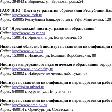
Адрес
: 394043 г. Воронеж, ул. Березовая роща,54
ГАОУ ДПО "Институт развития образования Республики Ба
Сайт
:
http://www.irorb.ru
Адрес
: 450005 Республика Башкортостан г. Уфа, Мингажева, 120
ГОУ "Ярославский институт развития образования"
Сайт
:
http://www.iro.yar.ru
Адрес
: 150014 г. Ярославль, ул. Богдановича, 16
Ивановский областной институт повышения квалификации и
Сайт
:
http://www.ivipk.ru
Адрес
: 153000 г. Иваново, ул. Большая Воробьевская, 80
Институт непрерывного педагогического образования город
Сайт
:
http://www.inpo-chelny.ru
Адрес
: 423802 г. Набережные челны, наб. Тукая, 67
Институт повышения квалификации и переподготовки работ
Сайт
:
http://ipkro.orbitel.ru
Адрес
: 640000 г. Курган, ул. Пичугина, 38
Институт повышения квалификации и переподготовки работн
Сайт
:
http://www.orenipk.ru
Адрес
: 460014 г. Оренбург, ул. Советская, 2