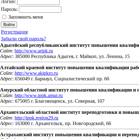
Логин:
Пароль:
Запомнить меня
Регистрация
Забыли свой пароль?
Адыгейский республиканский институт повышения квалиф
Сайт
:
http://www.aripk.ru
Адрес
: 385000 Республика Адыгея, г. Майкоп, ул. Ленина, 15
Алтайский краевой институт повышения квалификации раб
Сайт
:
http://www.akipkro.ru
Адрес
: 656049 г. Барнаул, Социалистический пр. 60
Амурский областной институт повышения квалификации и п
Сайт
:
http://www.ippk.amur.ru
Адрес
: 675005 г. Благовещенск, ул. Северная, 107
Архангельский областной институт переподготовки и повы
Сайт
:
http://ippk.region29.ru
Адрес
: 163000 г. Архангельск, пр. Новгородский, 66
Астраханский институт повышения квалификации и перепо