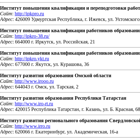
Институт повышения квалификации и переподготовки работ
Сайт
:
http://ipkpro.ru
Адрес
: 426009 Удмуртская Республика, г. Ижевск, ул. Ухтомского
Институт повышения квалификации работников образовани
Сайт
:
http://ipkro-38.ru/
Адрес
: 664000 г. Иркутск, ул. Российская, 21
Институт повышения квалификации работников образования
Сайт
:
http://ipkro.ykt.ru
Адрес
: 677000 г. Якутск, ул. Курашова, 36
Институт развития образования Омской области
Сайт
:
http://www.irooo.ru
Адрес
: 644043 г. Омск, ул. Тарская, 2
Институт развития образования Республики Татарстан
Сайт
:
http://www.iro-rt.ru
Адрес
: 420015 Республика Татарстан, г. Казань, ул. Б. Красная, 6
Институт развития регионального образования Свердловско
Сайт
:
http://www.irro.ru
Адрес
: 620066 г. Екатеринбург, ул. Академическая, 16-а