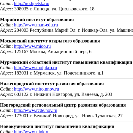
Сайт
:
http://iro.lipetsk.ru/
Адрес
: 398035 г. Липецк, ул. Циолковского, 18
Марийский институт образования
Сайт
:
http://www.mari-edu.ru
Адрес
: 204003 Республика Марий Эл, г. Йошкар-Ола, ул. Машин
Московский институт открытого образования
Сайт
:
http://www.mioo.ru
Адрес
: 125167 Москва, Авиационный пер., 6
Мурманский областной институт повышения квалификации 
Сайт
:
http://www.moipkro.ru
Адрес
: 183031 г. Мурманск, ул. Подстаницкого, д.1
Нижегородский институт развития образования
Сайт
:
http://www.niro.nnov.ru
Адрес
: 603122 г. Нижний Новгород, ул. Ванеева, д. 203
Новгородский региональный центр развития образования
Сайт
:
http://www.rcde.nov.ru
Адрес
: 173001 г. Великий Новгород, ул. Ново-Лучанская, 27
Новокузнецкий институт повышения квалификации
Сайт
:
http://www.nipk.ru